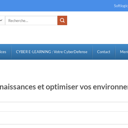
Softlogi
Recherche
pour :
ices
CYBER E-LEARNING : Votre CyberDefense
Contact
Ment
naissances et optimiser vos environn