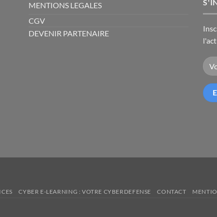
S'I
MENTIONS LEGALES
CGV
Insc
DEVENIR PARTENAIRE
l'ac
ICES
CYBER E-LEARNING : VOTRE CYBERDEFENSE
CONTACT
MENTIO