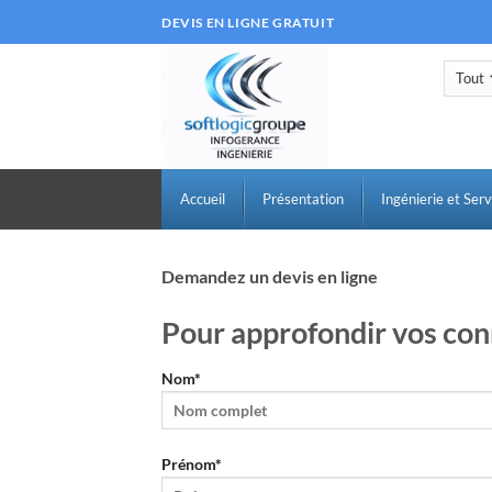
Passer
DEVIS EN LIGNE GRATUIT
au
contenu
Accueil
Présentation
Ingénierie et Serv
Demandez un devis en ligne
Pour approfondir vos con
Nom*
Prénom*