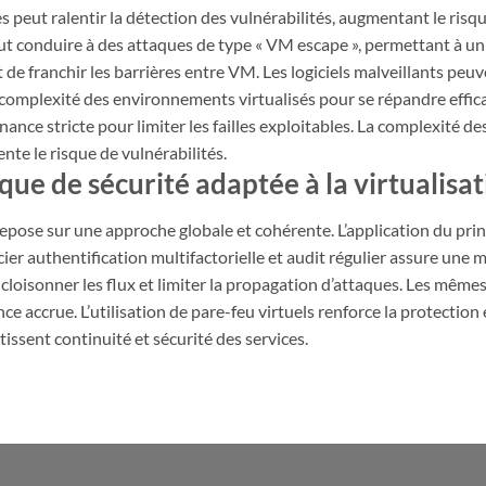
s peut ralentir la détection des vulnérabilités, augmentant le risque
eut conduire à des attaques de type « VM escape », permettant à un
 de franchir les barrières entre VM. Les logiciels malveillants p
complexité des environnements virtualisés pour se répandre effic
ce stricte pour limiter les failles exploitables. La complexité des 
te le risque de vulnérabilités.
que de sécurité adaptée à la virtualisa
epose sur une approche globale et cohérente. L’application du pri
er authentification multifactorielle et audit régulier assure une m
cloisonner les flux et limiter la propagation d’attaques. Les mêmes
ce accrue. L’utilisation de pare-feu virtuels renforce la protection 
ntissent continuité et sécurité des services.