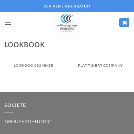
Passer
DEVIS EN LIGNE GRATUIT
au
contenu
LOOKBOOK
LOOKBOOK SUMMER
FLAT T-SHIRT COMPANY
SOCIETE
GROUPE SOFTLOGIC