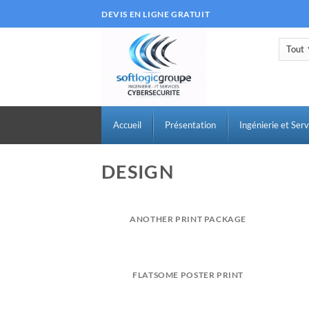
Passer
DEVIS EN LIGNE GRATUIT
au
contenu
Accueil
Présentation
Ingénierie et Serv
DESIGN
ANOTHER PRINT PACKAGE
FLATSOME POSTER PRINT