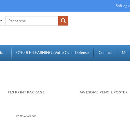
Softlogi
Recherche
pour :
ices
CYBER E-LEARNING : Votre CyberDefense
Contact
Ment
FL3 PRINT PACKAGE
AWESOME PENCIL POSTER
MAGAZINE